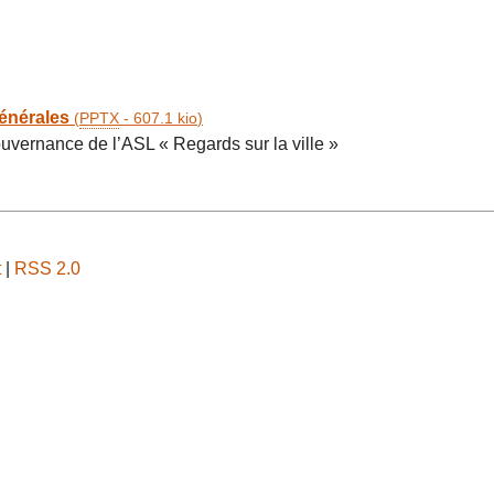
énérales
(
PPTX
-
607.1 kio
)
ouvernance de l’ASL « Regards sur la ville »
t
|
RSS 2.0